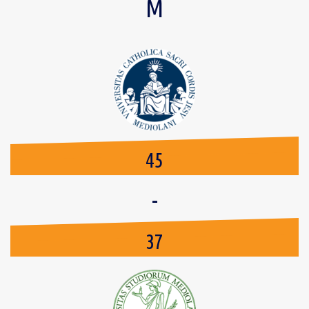
M
45
-
37