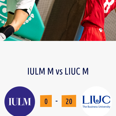
IULM M vs LIUC M
-
0
20