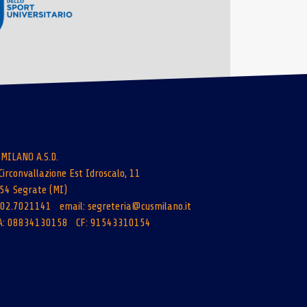
 MILANO A.S.D.
Circonvallazione Est Idroscalo, 11
54 Segrate (MI)
: 02.7021141 email:
segreteria@cusmilano.it
A: 08834130158 CF: 91543310154