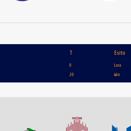
T
Esito
0
Loss
20
Win