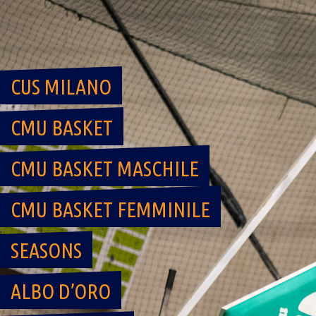
Skip
to
content
CUS MILANO
CMU BASKET
CMU BASKET MASCHILE
CMU BASKET FEMMINILE
SEASONS
ALBO D’ORO