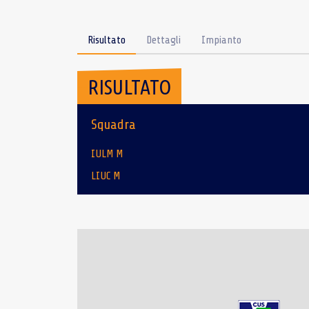
Risultato
Dettagli
Impianto
RISULTATO
Squadra
IULM M
LIUC M