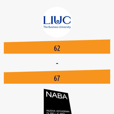
62
-
67