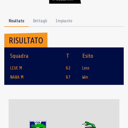
Risultato
Dettagli
Impianto
RISULTATO
Squadra
T
Esito
LIUC M
62
Loss
NABA M
67
Win