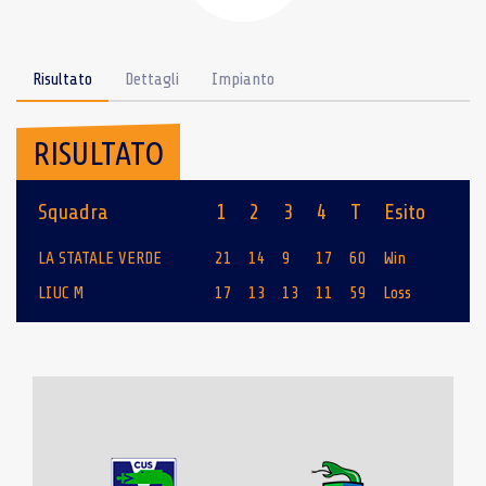
Risultato
Dettagli
Impianto
RISULTATO
Squadra
1
2
3
4
T
Esito
LA STATALE VERDE
21
14
9
17
60
Win
LIUC M
17
13
13
11
59
Loss