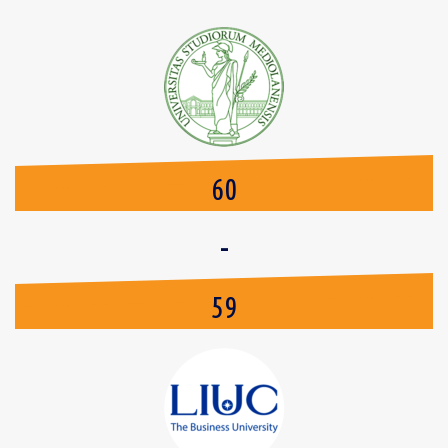
60
-
59