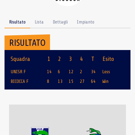
Risultato
Lista
Dettagli
Impianto
RISULTATO
Squadra
1
2
3
4
T
Esito
UNISR F
14
6
12
2
34
Loss
BICOCCA F
8
13
15
27
64
Win