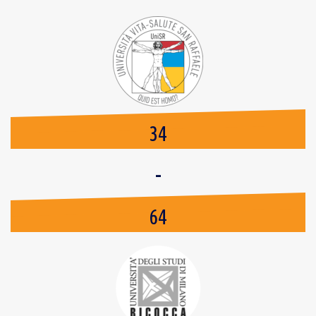
34
-
64