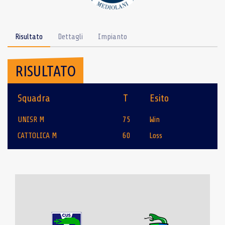
Risultato
Dettagli
Impianto
RISULTATO
Squadra
T
Esito
UNISR M
75
Win
CATTOLICA M
60
Loss