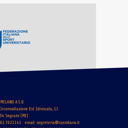
 MILANO A.S.D.
Circonvallazione Est Idroscalo, 11
54 Segrate (MI)
: 02.7021141 email:
segreteria@cusmilano.it