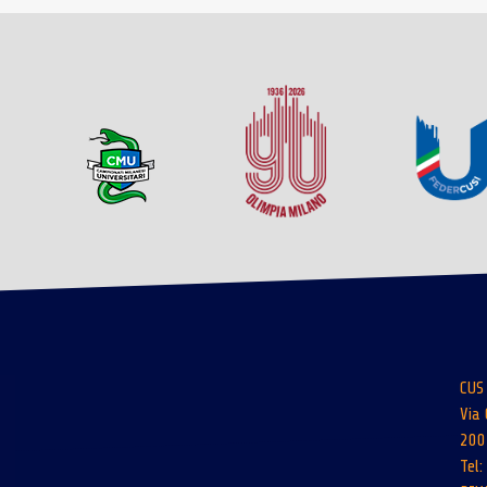
CUS
Via 
200
Tel