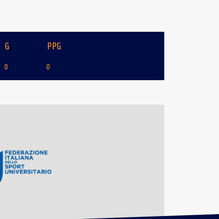
G
PPG
0
0