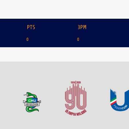
PTS
3PM
0
0