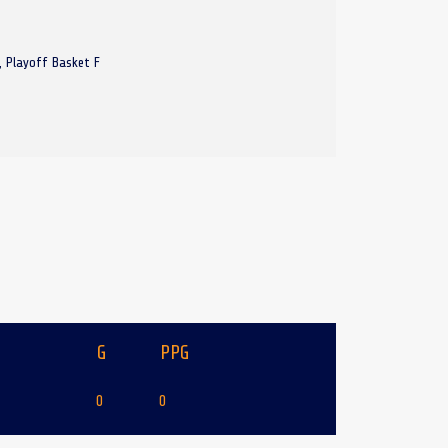
, Playoff Basket F
G
PPG
0
0