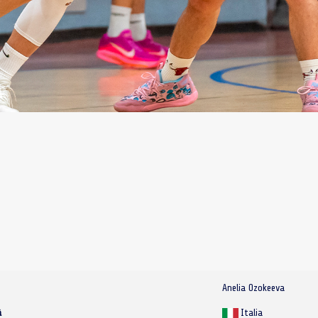
Anelia Ozokeeva
à
Italia