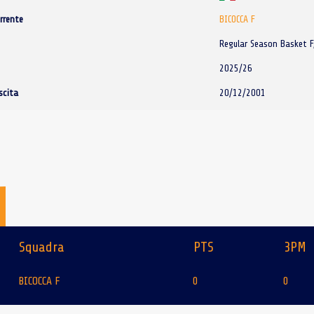
rrente
BICOCCA F
Regular Season Basket F
2025/26
scita
20/12/2001
Squadra
PTS
3PM
BICOCCA F
0
0