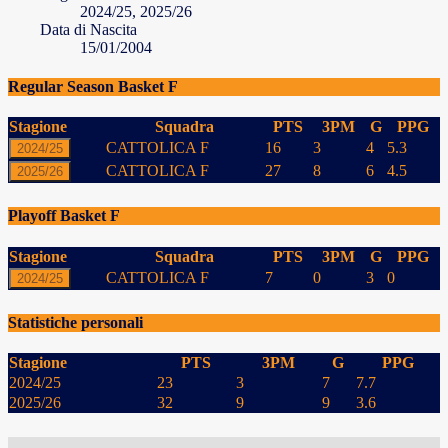
2024/25, 2025/26
Data di Nascita
15/01/2004
Regular Season Basket F
Stagione
Squadra
PTS
3PM
G
PPG
CATTOLICA F
16
3
4
5.3
2024/25
CATTOLICA F
27
8
6
4.5
2025/26
Playoff Basket F
Stagione
Squadra
PTS
3PM
G
PPG
CATTOLICA F
7
0
3
0
2024/25
Statistiche personali
Stagione
PTS
3PM
G
PPG
2024/25
23
3
7
7.7
2025/26
32
9
9
3.6