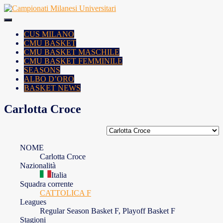
Skip
to
content
CUS MILANO
CMU BASKET
CMU BASKET MASCHILE
CMU BASKET FEMMINILE
SEASONS
ALBO D’ORO
BASKET NEWS
Carlotta Croce
NOME
Carlotta Croce
Nazionalità
Italia
Squadra corrente
CATTOLICA F
Leagues
Regular Season Basket F, Playoff Basket F
Stagioni