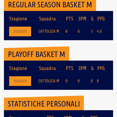
REGULAR SEASON BASKET M
Stagione
Squadra
PTS
3PM
G
PPG
CATTOLICA M
8
0
3
4.0
2024/25
PLAYOFF BASKET M
Stagione
Squadra
PTS
3PM
G
PPG
CATTOLICA M
0
0
0
0
2024/25
STATISTICHE PERSONALI