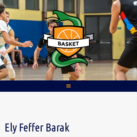
Skip
to
content
Ely Feffer Barak