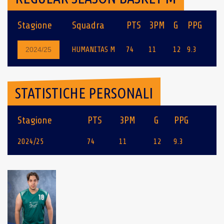
Stagione
Squadra
PTS
3PM
G
PPG
HUMANITAS M
74
11
12
9.3
2024/25
STATISTICHE PERSONALI
Stagione
PTS
3PM
G
PPG
2024/25
74
11
12
9.3