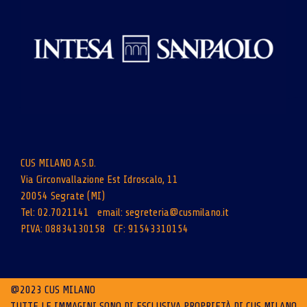
CUS MILANO A.S.D.
Via Circonvallazione Est Idroscalo, 11
20054 Segrate (MI)
Tel: 02.7021141 email:
segreteria@cusmilano.it
PIVA: 08834130158 CF: 91543310154
@2023 CUS MILANO
TUTTE LE IMMAGINI SONO DI ESCLUSIVA PROPRIETÀ DI CUS MILANO