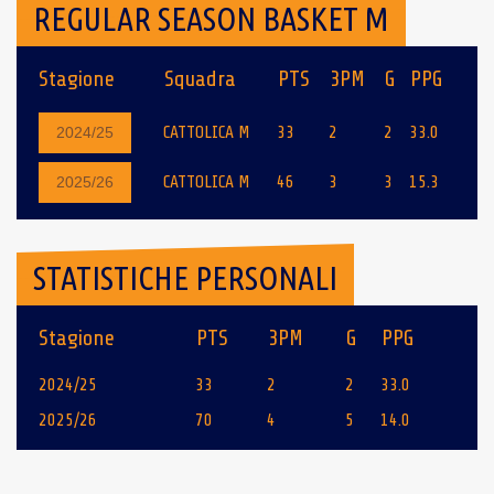
REGULAR SEASON BASKET M
Stagione
Squadra
PTS
3PM
G
PPG
CATTOLICA M
33
2
2
33.0
2024/25
CATTOLICA M
46
3
3
15.3
2025/26
STATISTICHE PERSONALI
Stagione
PTS
3PM
G
PPG
2024/25
33
2
2
33.0
2025/26
70
4
5
14.0