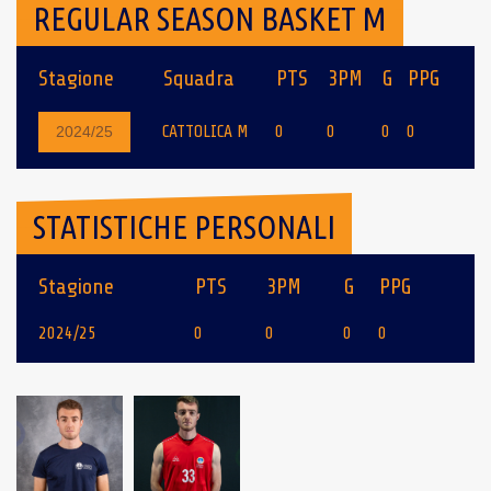
REGULAR SEASON BASKET M
Stagione
Squadra
PTS
3PM
G
PPG
CATTOLICA M
0
0
0
0
2024/25
STATISTICHE PERSONALI
Stagione
PTS
3PM
G
PPG
2024/25
0
0
0
0