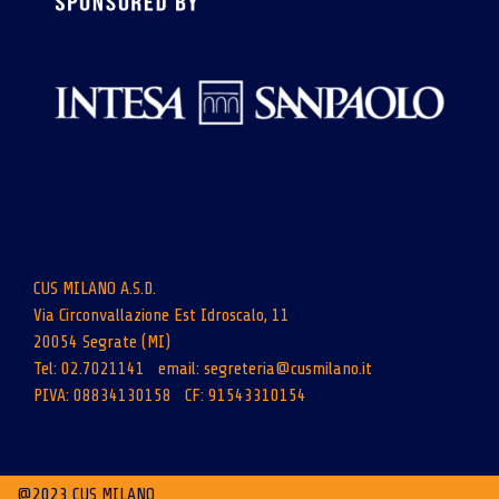
CUS MILANO A.S.D.
Via Circonvallazione Est Idroscalo, 11
20054 Segrate (MI)
Tel: 02.7021141 email:
segreteria@cusmilano.it
PIVA: 08834130158 CF: 91543310154
@2023 CUS MILANO