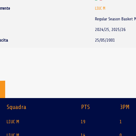
rrente
LIUC M
Regular Season Basket M
2024/25, 2025/26
scita
25/05/2001
M
Squadra
PTS
3PM
LIUC M
19
1
LIUC M
14
0