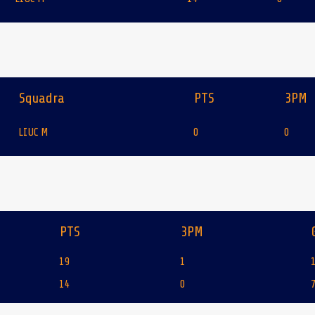
Squadra
PTS
3PM
LIUC M
0
0
PTS
3PM
19
1
14
0