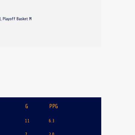
, Playoff Basket M
G
PPG
11
6.3
7
2.0