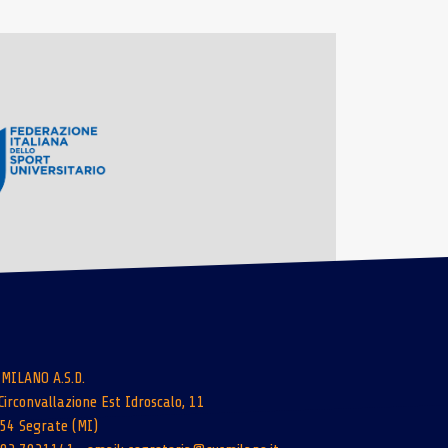
 MILANO A.S.D.
Circonvallazione Est Idroscalo, 11
54 Segrate (MI)