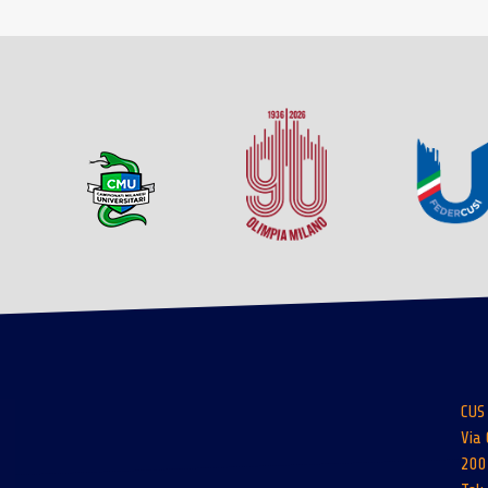
CUS
Via 
200