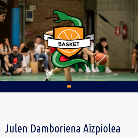
Skip
to
content
Julen Damboriena Aizpiolea