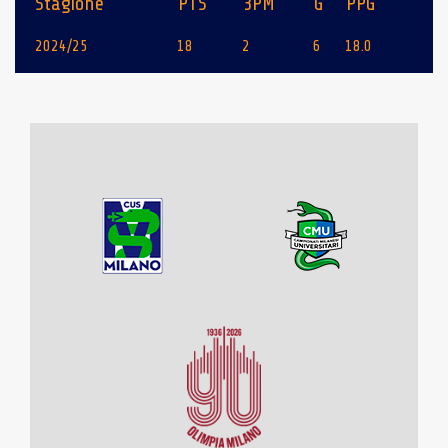
Stagione
PTS
3PM
G
PPG
2024/25
18
2
6
18.0