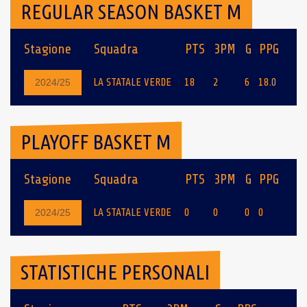
REGULAR SEASON BASKET M
Stagione
Squadra
PTS
3PM
G
PPG
LA STATALE VERDE
18
2
6
18.0
2024/25
PLAYOFF BASKET M
Stagione
Squadra
PTS
3PM
G
PPG
LA STATALE VERDE
0
0
0
0
2024/25
STATISTICHE PERSONALI