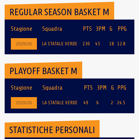
REGULAR SEASON BASKET M
Stagione
Squadra
PTS
3PM
G
PPG
LA STATALE VERDE
230
45
18
12.8
2025/26
PLAYOFF BASKET M
Stagione
Squadra
PTS
3PM
G
PPG
LA STATALE VERDE
49
6
2
24.5
2025/26
STATISTICHE PERSONALI