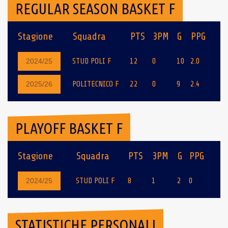
REGULAR SEASON BASKET F
Stagione
Squadra
PTS
3PM
G
PPG
STUD POLI F
12
0
10
2.0
2024/25
POLITECNICO F
22
0
9
2.4
2025/26
PLAYOFF BASKET F
Stagione
Squadra
PTS
3PM
G
PPG
STUD POLI F
8
1
2
0
2024/25
STATISTICHE PERSONALI