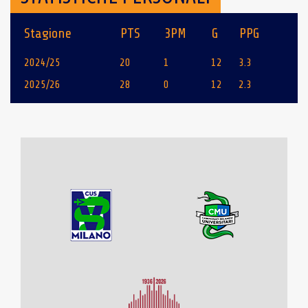
Stagione
PTS
3PM
G
PPG
2024/25
20
1
12
3.3
2025/26
28
0
12
2.3