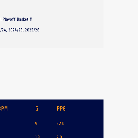
, Playoff Basket M
/24, 2024/25, 2025/26
3PM
G
PPG
2
9
22.0
4
13
2.0