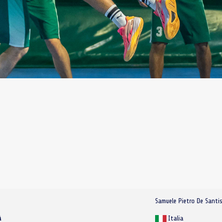
s
Samuele Pietro De Santi
à
Italia