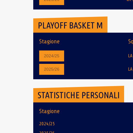
PLAYOFF BASKET M
Stagione
S
LA
2024/25
LA
2025/26
STATISTICHE PERSONALI
Stagione
2024/25