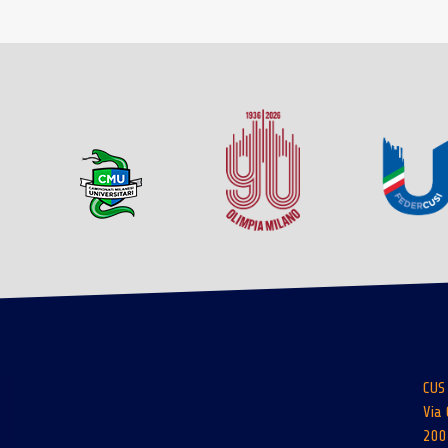
CUS
Via 
200