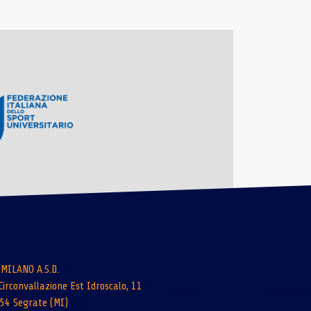
 MILANO A.S.D.
Circonvallazione Est Idroscalo, 11
54 Segrate (MI)