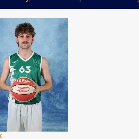
24
4
NO