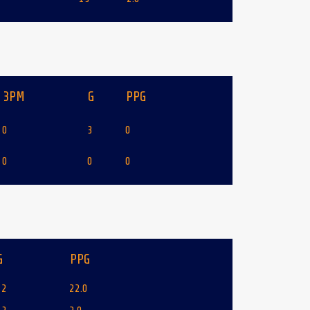
3PM
G
PPG
0
3
0
0
0
0
G
PPG
12
22.0