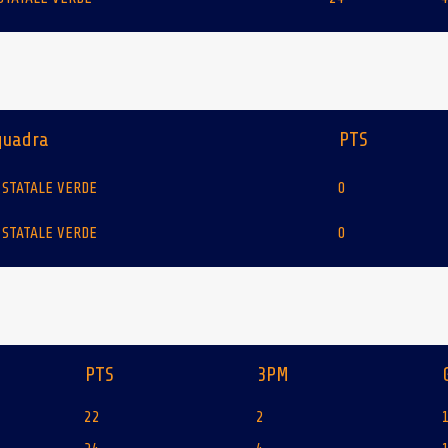
quadra
PTS
 STATALE VERDE
0
 STATALE VERDE
0
PTS
3PM
22
2