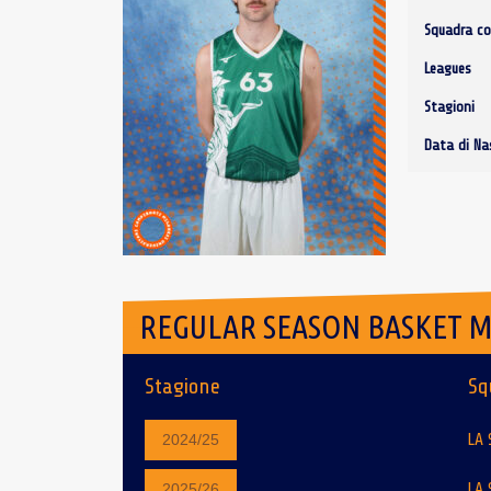
Squadra co
Leagues
Stagioni
Data di Na
REGULAR SEASON BASKET 
Stagione
Sq
LA 
2024/25
LA 
2025/26