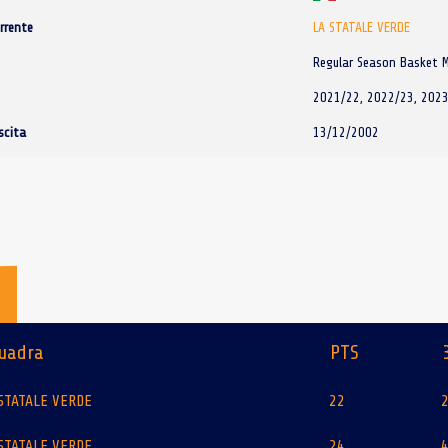
rrente
LA STATALE VERDE
Regular Season Basket M
2021/22, 2022/23, 2023
scita
13/12/2002
M
uadra
PTS
STATALE VERDE
22
STATALE VERDE
24