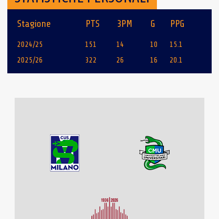
Stagione
PTS
3PM
G
PPG
2024/25
151
14
10
15.1
2025/26
322
26
16
20.1