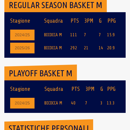
REGULAR SEASON BASKET M
Stagione
Squadra
PTS
3PM
G
PPG
BICOCCA M
111
7
7
15.9
2024/25
BICOCCA M
292
21
14
20.9
2025/26
PLAYOFF BASKET M
Stagione
Squadra
PTS
3PM
G
PPG
BICOCCA M
40
7
3
13.3
2024/25
STATISTICHE PERSONALI