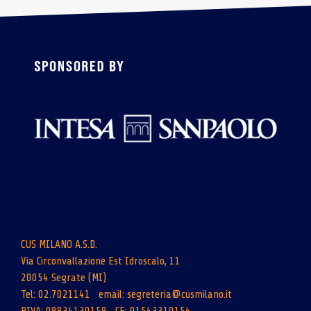
CUS MILANO A.S.D.
Via Circonvallazione Est Idroscalo, 11
20054 Segrate (MI)
Tel: 02.7021141 email:
segreteria@cusmilano.it
PIVA: 08834130158 CF: 91543310154