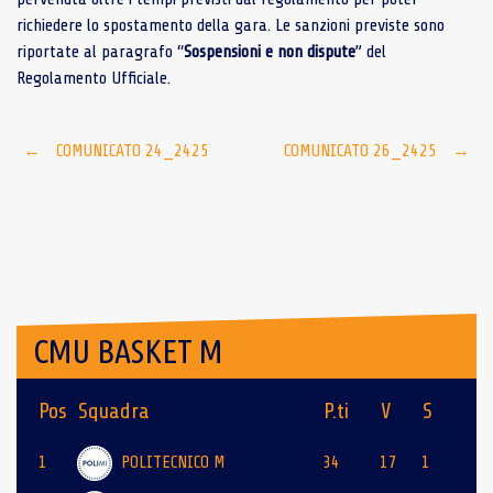
richiedere lo spostamento della gara. Le sanzioni previste sono
riportate al paragrafo “
Sospensioni e non dispute
” del
Regolamento Ufficiale.
Post
←
COMUNICATO 24_2425
COMUNICATO 26_2425
→
navigation
CMU BASKET M
Pos
Squadra
P.ti
V
S
1
POLITECNICO M
34
17
1