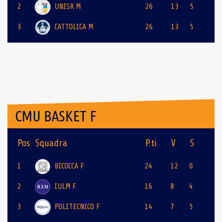
2
UNISR M
26
13
5
3
CATTOLICA M
26
13
5
CMU BASKET F
Pos
Squadra
P.ti
V
S
1
BICOCCA F
24
12
0
2
IULM F
16
8
4
3
POLITECNICO F
14
7
5