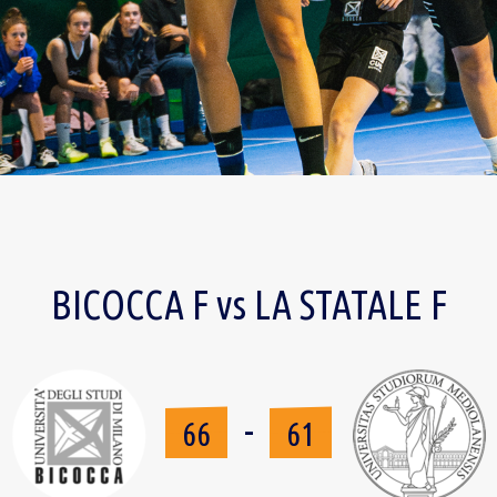
BICOCCA F vs LA STATALE F
-
66
61