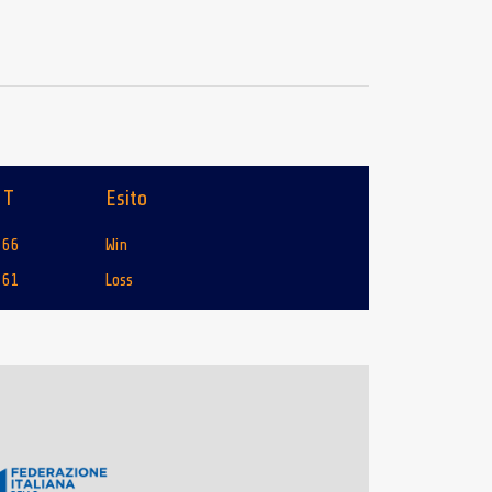
T
Esito
66
Win
61
Loss