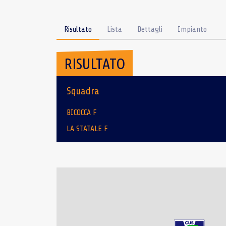
Risultato
Lista
Dettagli
Impianto
RISULTATO
Squadra
BICOCCA F
LA STATALE F