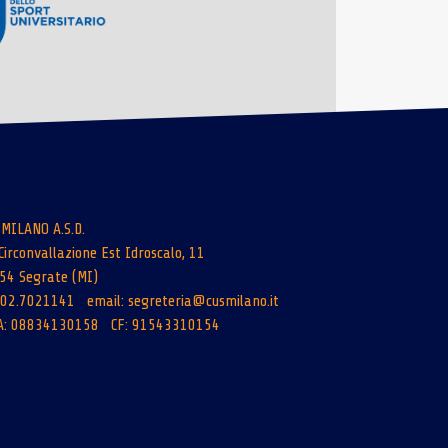
 MILANO A.S.D.
Circonvallazione Est Idroscalo, 11
54 Segrate (MI)
: 02.7021141 email:
segreteria@cusmilano.it
A: 08834130158 CF: 91543310154