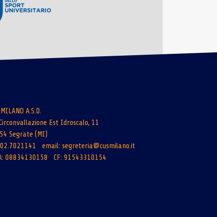
 MILANO A.S.D.
Circonvallazione Est Idroscalo, 11
54 Segrate (MI)
: 02.7021141 email:
segreteria@cusmilano.it
A: 08834130158 CF: 91543310154