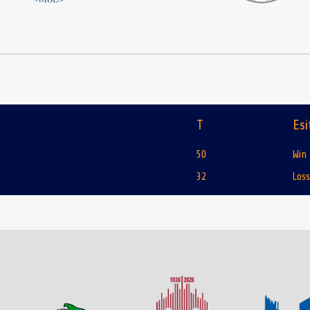
T
Esi
50
Win
32
Loss