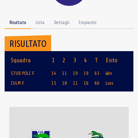
Risultato
Lista
Dettagli
Impianto
RISULTATO
Squadra
1
2
3
4
T
Esito
STUD POLI F
14
11
19
19
63
Win
IULM F
15
18
11
16
60
Loss