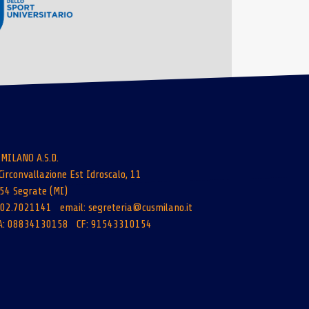
 MILANO A.S.D.
Circonvallazione Est Idroscalo, 11
54 Segrate (MI)
: 02.7021141 email:
segreteria@cusmilano.it
A: 08834130158 CF: 91543310154