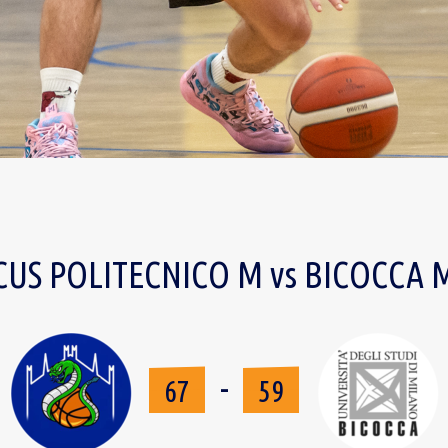
CUS POLITECNICO M vs BICOCCA 
-
67
59