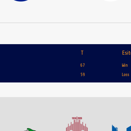
T
Esit
67
Win
59
Loss