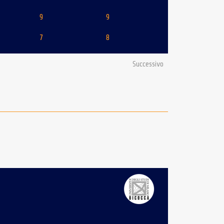
9
9
7
8
Successivo