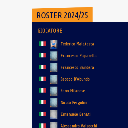
ROSTER 2024/25
GIOCATORE
Federico Malatesta
Francesco Paparella
Francesco Bandera
Jacopo D’Abundo
Zeno Milanese
Nicolò Pergolini
Emanuele Benati
Alessandro Valsecchi