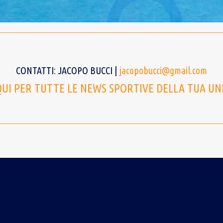
CONTATTI: JACOPO BUCCI |
jacopobucci@gmail.com
QUI PER TUTTE LE NEWS SPORTIVE DELLA TUA UN