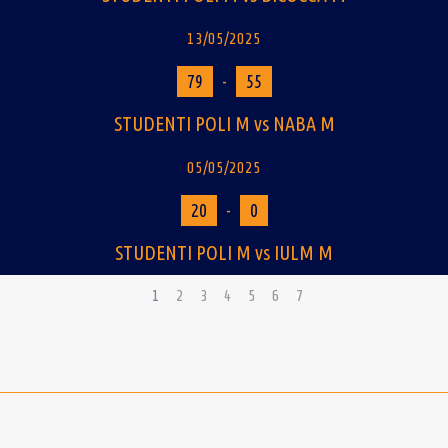
13/05/2025
79
-
55
STUDENTI POLI M vs NABA M
05/05/2025
20
-
0
STUDENTI POLI M vs IULM M
1
2
3
4
5
6
7