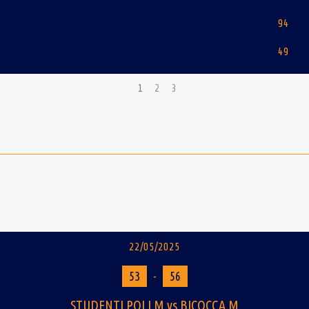
94
49
1
2
3
22/05/2025
53
-
56
STUDENTI POLI M vs BICOCCA M