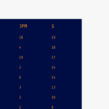
3PM
G
18
19
4
18
19
17
2
14
6
14
3
13
2
10
1
9