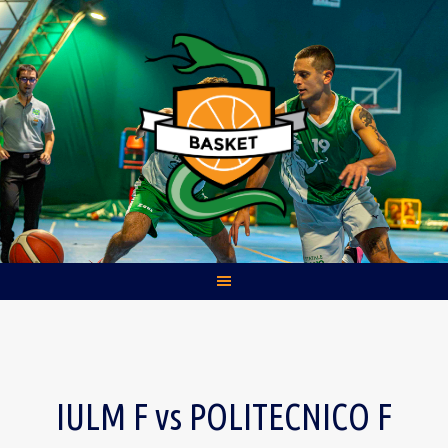
Skip
to
content
IULM F vs POLITECNICO F