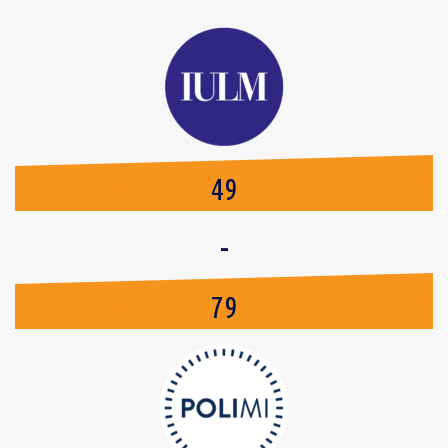
49
-
79