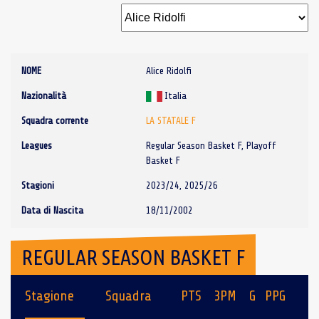
NOME
Alice Ridolfi
Nazionalità
Italia
Squadra corrente
LA STATALE F
Leagues
Regular Season Basket F, Playoff
Basket F
Stagioni
2023/24, 2025/26
Data di Nascita
18/11/2002
REGULAR SEASON BASKET F
Stagione
Squadra
PTS
3PM
G
PPG