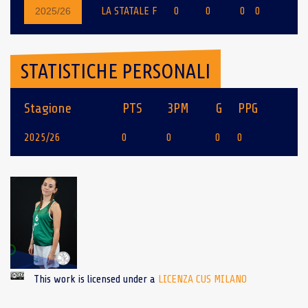
LA STATALE F
0
0
0
0
2025/26
STATISTICHE PERSONALI
Stagione
PTS
3PM
G
PPG
2025/26
0
0
0
0
This work is licensed under a
LICENZA CUS MILANO