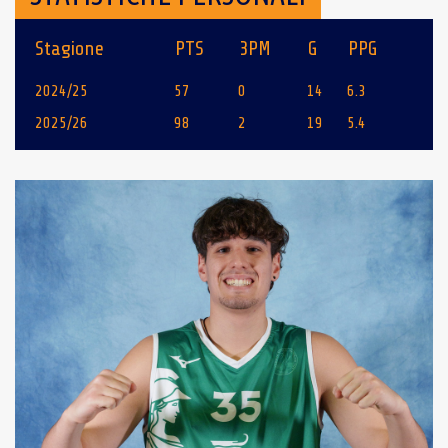
Stagione
PTS
3PM
G
PPG
2024/25
57
0
14
6.3
2025/26
98
2
19
5.4