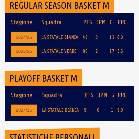
REGULAR SEASON BASKET M
Stagione
Squadra
PTS
3PM
G
PPG
LA STATALE BIANCA
48
0
13
6.0
2024/25
LA STATALE VERDE
90
2
17
5.6
2025/26
PLAYOFF BASKET M
Stagione
Squadra
PTS
3PM
G
PPG
LA STATALE BIANCA
9
0
1
9.0
2024/25
STATISTICHE PERSONALI