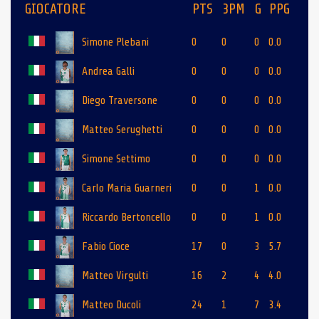
GIOCATORE
PTS
3PM
G
PPG
Simone Plebani
0
0
0
0.0
Andrea Galli
0
0
0
0.0
Diego Traversone
0
0
0
0.0
Matteo Serughetti
0
0
0
0.0
Simone Settimo
0
0
0
0.0
Carlo Maria Guarneri
0
0
1
0.0
Riccardo Bertoncello
0
0
1
0.0
Fabio Cioce
17
0
3
5.7
Matteo Virgulti
16
2
4
4.0
Matteo Ducoli
24
1
7
3.4