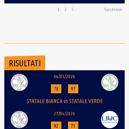
1
2
3
Successivo
RISULTATI
04/05/2026
78
-
97
STATALE BIANCA vs STATALE VERDE
27/04/2026
92
-
71