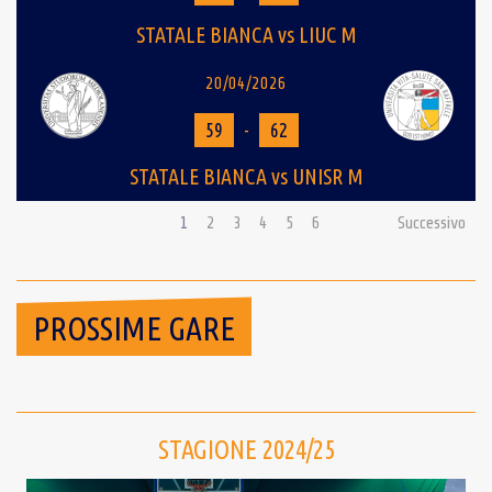
STATALE BIANCA vs LIUC M
20/04/2026
59
-
62
STATALE BIANCA vs UNISR M
1
2
3
4
5
6
Successivo
PROSSIME GARE
STAGIONE 2024/25