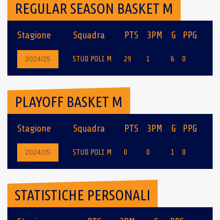
REGULAR SEASON BASKET M
Stagione
Squadra
PTS
3PM
G
PPG
STUD POLI M
29
1
6
0
2024/25
PLAYOFF BASKET M
Stagione
Squadra
PTS
3PM
G
PPG
STUD POLI M
0
0
1
0
2024/25
STATISTICHE PERSONALI