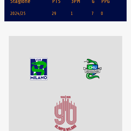
Stagione
PTS
3PM
G
PPG
2024/25
29
1
7
0