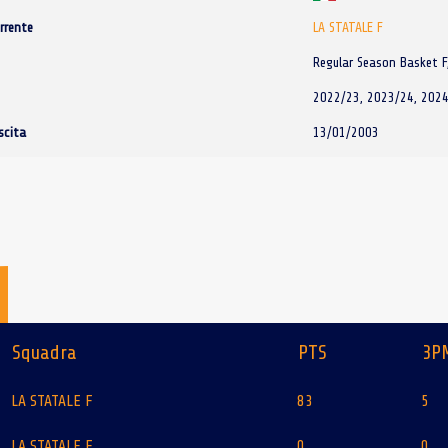
rrente
LA STATALE F
Regular Season Basket F
2022/23, 2023/24, 2024
scita
13/01/2003
Squadra
PTS
3P
LA STATALE F
83
5
LA STATALE F
0
0