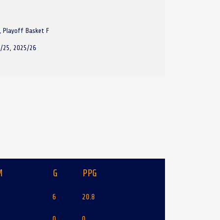
, Playoff Basket F
/25, 2025/26
M
G
PPG
6
20.8
0
0