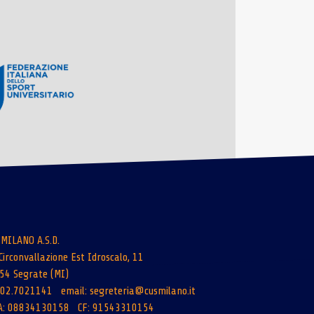
 MILANO A.S.D.
Circonvallazione Est Idroscalo, 11
54 Segrate (MI)
: 02.7021141 email:
segreteria@cusmilano.it
A: 08834130158 CF: 91543310154