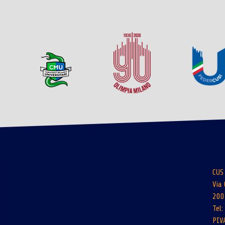
CUS
Via 
200
Tel
PIV