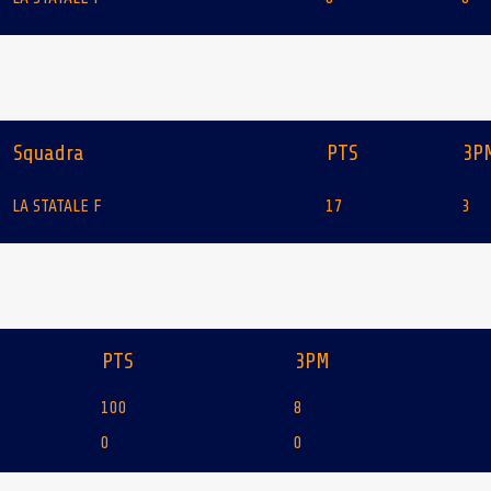
Squadra
PTS
3P
LA STATALE F
17
3
PTS
3PM
100
8
0
0