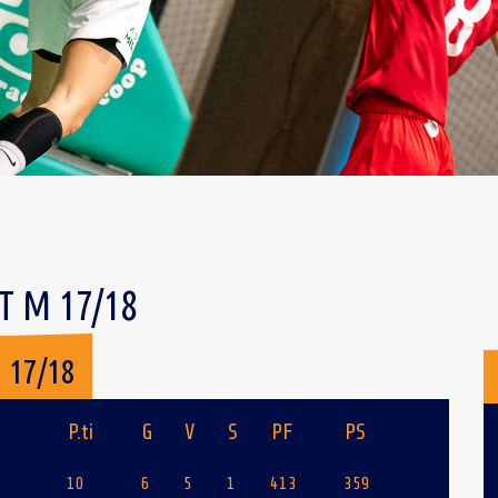
 M 17/18
 17/18
P.ti
G
V
S
PF
PS
10
6
5
1
413
359