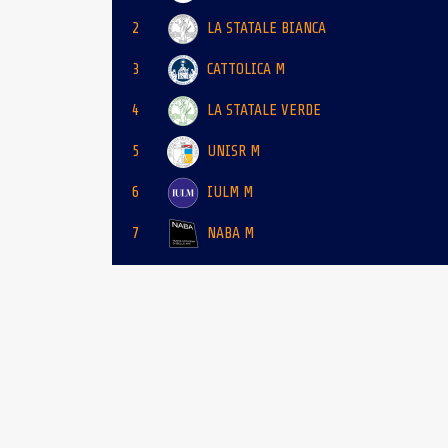
2
LA STATALE BIANCA
3
CATTOLICA M
4
LA STATALE VERDE
5
UNISR M
6
IULM M
7
NABA M