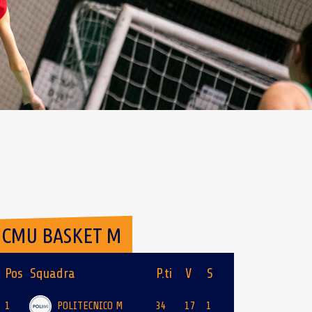
CMU BASKET M
Pos
Squadra
P.ti
V
S
1
POLITECNICO M
34
17
1