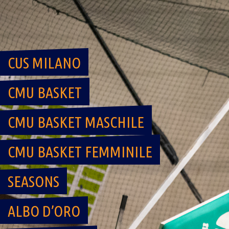
Skip
to
content
CUS MILANO
CMU BASKET
CMU BASKET MASCHILE
CMU BASKET FEMMINILE
SEASONS
ALBO D’ORO