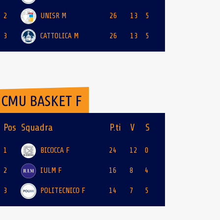
2
UNISR M
26
13
5
3
CATTOLICA M
26
13
5
CMU BASKET F
Pos
Squadra
P.ti
V
S
1
BICOCCA F
24
12
0
2
IULM F
16
8
4
3
POLITECNICO F
14
7
5