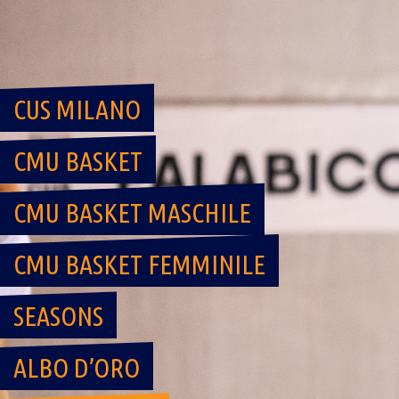
Skip
to
content
CUS MILANO
CMU BASKET
CMU BASKET MASCHILE
CMU BASKET FEMMINILE
SEASONS
ALBO D’ORO