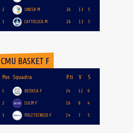
2
UNISR M
26
13
5
3
CATTOLICA M
26
13
5
CMU BASKET F
Pos
Squadra
P.ti
V
S
1
BICOCCA F
24
12
0
2
IULM F
16
8
4
3
POLITECNICO F
14
7
5