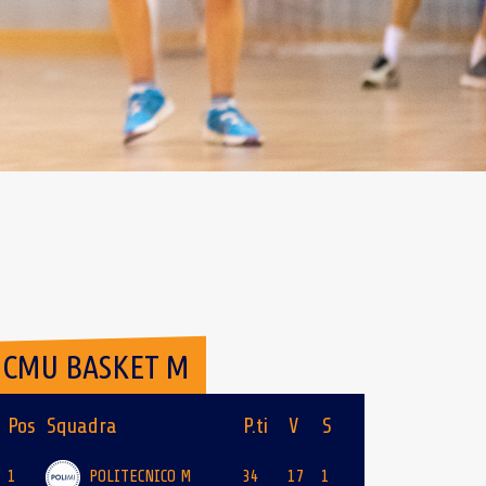
CMU BASKET M
Pos
Squadra
P.ti
V
S
1
POLITECNICO M
34
17
1