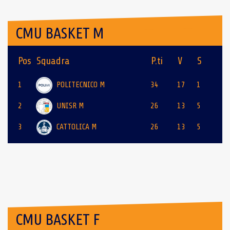
CMU BASKET M
Pos
Squadra
P.ti
V
S
1
POLITECNICO M
34
17
1
2
UNISR M
26
13
5
3
CATTOLICA M
26
13
5
CMU BASKET F