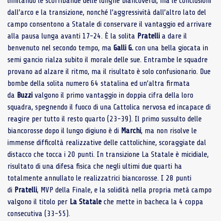
limitando le scorribande delle lunghe biancoverdi, ma le conclusioni
dall’arco e la transizione, nonché l’aggressività dall’altro lato del
campo consentono a Statale di conservare il vantaggio ed arrivare
alla pausa lunga avanti 17-24. È la solita
Pratelli
a dare il
benvenuto nel secondo tempo, ma
Galli G.
con una bella giocata in
semi gancio rialza subito il morale delle sue. Entrambe le squadre
provano ad alzare il ritmo, ma il risultato è solo confusionario. Due
bombe della solita numero 64 statalina ed un’altra firmata
da
Buzzi
valgono il primo vantaggio in doppia cifra della loro
squadra, spegnendo il fuoco di una Cattolica nervosa ed incapace di
reagire per tutto il resto quarto (23-39). Il primo sussulto delle
biancorosse dopo il lungo digiuno è di
Marchi
, ma non risolve le
immense difficoltà realizzative delle cattolichine, scoraggiate dal
distacco che tocca i 20 punti. In transizione La Statale è micidiale,
risultato di una difesa fisica che negli ultimi due quarti ha
totalmente annullato le realizzatrici biancorosse. I 28 punti
di
Pratelli
, MVP della Finale, e la solidità nella propria metà campo
valgono il titolo per
La Statale
che mette in bacheca la 4 coppa
consecutiva (33-55).