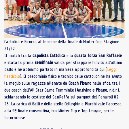
Cattolica e Bicocca al termine della finale di Winter Cup, Stagione
21/22
Il match tra la
capolista
Cattolica
e la
quarta
forza
San
Raffaele
è stata la prima
semifinale
valida per strappare l’invito all’ultimo
ballo e ne abbiamo parlato in maniera approfondita qui (
Leggi
l’articolo
). Il predominio fisico e tecnico delle cattolichine ha avuto
la meglio sulle ragazze allenate da
Coach Pisano
nella sfida tra i
due coach dell’All Star Game Femminile (
Anzivino e Pisano
, n.d.r.),
schiantando le cestiste del SanRaffa sul parquet del Fenaroli 82-
26. La carica di
Galli
e delle stelle
Celleghin
e
Marchi
vale l’accesso
alla
9ª finale consecutiva
, tra Winter Cup e Top League, per le
biancorosse.