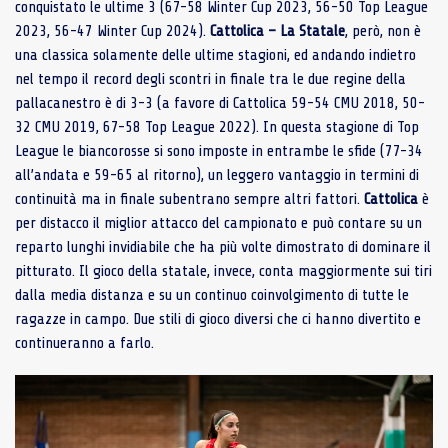
conquistato le ultime 3 (67-58 Winter Cup 2023, 56-50 Top League
2023, 56-47 Winter Cup 2024).
Cattolica – La Statale
, però, non è
una classica solamente delle ultime stagioni, ed andando indietro
nel tempo il record degli scontri in finale tra le due regine della
pallacanestro è di 3-3 (a favore di Cattolica 59-54 CMU 2018, 50-
32 CMU 2019, 67-58 Top League 2022). In questa stagione di Top
League le biancorosse si sono imposte in entrambe le sfide (77-34
all’andata e 59-65 al ritorno), un leggero vantaggio in termini di
continuità ma in finale subentrano sempre altri fattori.
Cattolica
è
per distacco il miglior attacco del campionato e può contare su un
reparto lunghi invidiabile che ha più volte dimostrato di dominare il
pitturato. Il gioco della statale, invece, conta maggiormente sui tiri
dalla media distanza e su un continuo coinvolgimento di tutte le
ragazze in campo. Due stili di gioco diversi che ci hanno divertito e
continueranno a farlo.