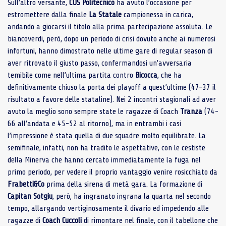
Sull’altro versante,
CUS Politecnico
ha avuto l’occasione per
estromettere dalla finale
La Statale
campionessa in carica,
andando a giocarsi il titolo alla prima partecipazione assoluta. Le
biancoverdi, però, dopo un periodo di crisi dovuto anche ai numerosi
infortuni, hanno dimostrato nelle ultime gare di regular season di
aver ritrovato il giusto passo, confermandosi un’avversaria
temibile come nell’ultima partita contro
Bicocca
, che ha
definitivamente chiuso la porta dei playoff a quest’ultime (47-37 il
risultato a favore delle stataline). Nei 2 incontri stagionali ad aver
avuto la meglio sono sempre state le ragazze di Coach
Tranza
(74-
66 all’andata e 45-52 al ritorno), ma in entrambi i casi
l’impressione è stata quella di due squadre molto equilibrate. La
semifinale, infatti, non ha tradito le aspettative, con le cestiste
della Minerva che hanno cercato immediatamente la fuga nel
primo periodo, per vedere il proprio vantaggio venire rosicchiato da
Frabetti&Co
prima della sirena di metà gara. La formazione di
Capitan Sotgiu
, però, ha ingranato ingrana la quarta nel secondo
tempo, allargando vertiginosamente il divario ed impedendo alle
ragazze di
Coach Cuccoli
di rimontare nel finale, con il tabellone che