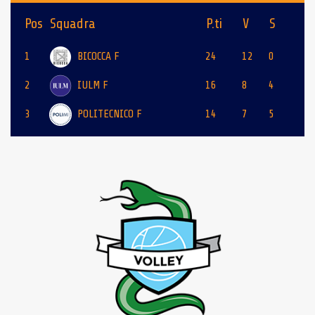
Pos
Squadra
P.ti
V
S
1
BICOCCA F
24
12
0
2
IULM F
16
8
4
3
POLITECNICO F
14
7
5