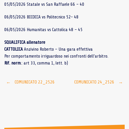
05/05/2026 Statale vs San Raffaele 66 – 40
06/05/2026 BICOCCA vs Politecnico 52- 48
06/05/2026 Humanitas vs Cattolica 48 – 45
SQUALIFICA allenatore
CATTOLICA
Anzivino Roberto – Una gara effettiva
Per comportamento irriguardoso nei confronti dell’arbitro.
Rif. norm
.: art 33, comma 1, lett. b)
Post
←
COMUNICATO 22_2526
COMUNICATO 24_2526
→
navigation