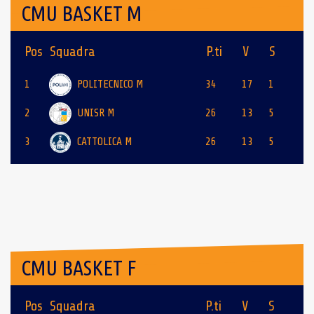
CMU BASKET M
Pos
Squadra
P.ti
V
S
1
POLITECNICO M
34
17
1
2
UNISR M
26
13
5
3
CATTOLICA M
26
13
5
CMU BASKET F
Pos
Squadra
P.ti
V
S