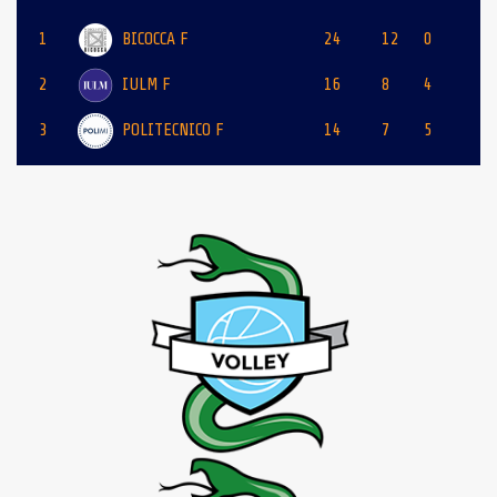
1
BICOCCA F
24
12
0
2
IULM F
16
8
4
3
POLITECNICO F
14
7
5