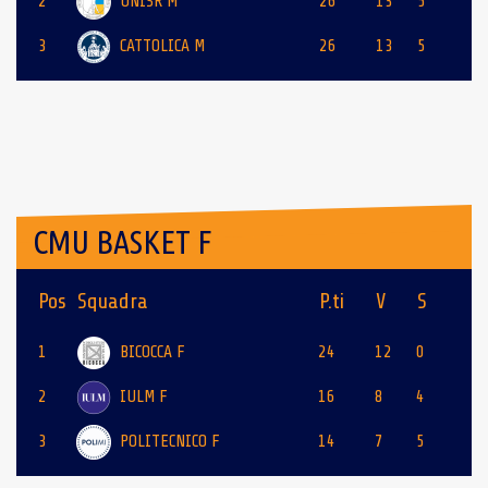
2
UNISR M
26
13
5
3
CATTOLICA M
26
13
5
CMU BASKET F
Pos
Squadra
P.ti
V
S
1
BICOCCA F
24
12
0
2
IULM F
16
8
4
3
POLITECNICO F
14
7
5