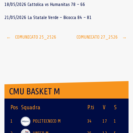
18/05/2026 Cattolica vs Humanitas 78 – 66
21/05/2026 La Statale Verde – Bicocca 84 – 81
Post
←
COMUNICATO 25_2526
COMUNICATO 27_2526
→
navigation
CMU BASKET M
Pos
Squadra
P.ti
V
S
1
POLITECNICO M
34
17
1