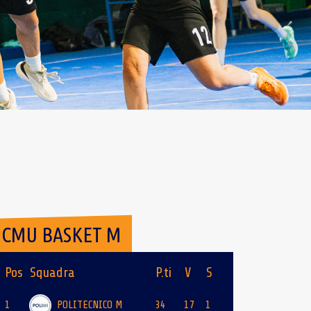
CMU BASKET M
Pos
Squadra
P.ti
V
S
1
POLITECNICO M
34
17
1