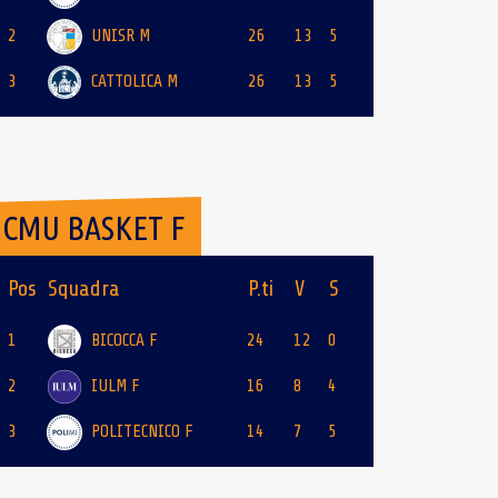
2
UNISR M
26
13
5
3
CATTOLICA M
26
13
5
CMU BASKET F
Pos
Squadra
P.ti
V
S
1
BICOCCA F
24
12
0
2
IULM F
16
8
4
3
POLITECNICO F
14
7
5