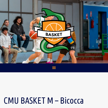
Skip
to
content
CMU BASKET M – Bicocca