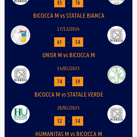
85
-
76
BICOCCA M vs STATALE BIANCA
17/12/2024
61
-
54
UNISR M vs BICOCCA M
14/01/2025
74
-
59
BICOCCA M vs STATALE VERDE
20/01/2025
52
-
54
HUMANITAS M vs BICOCCA M