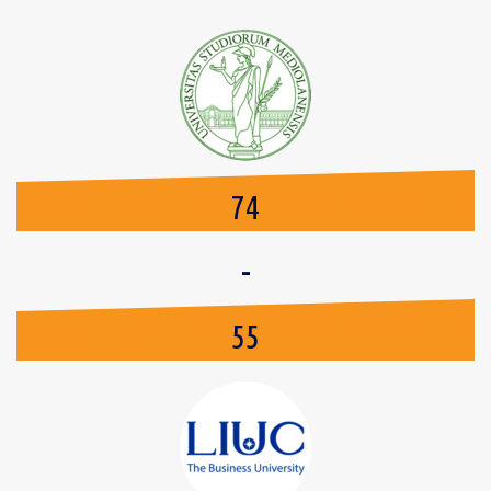
74
-
55