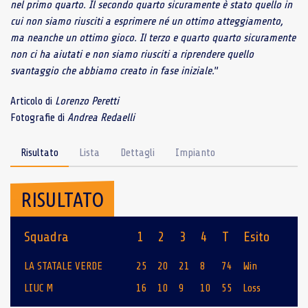
nel primo quarto. Il secondo quarto sicuramente è stato quello in
cui non siamo riusciti a esprimere né un ottimo atteggiamento,
ma neanche un ottimo gioco. Il terzo e quarto quarto sicuramente
non ci ha aiutati e non siamo riusciti a riprendere quello
svantaggio che abbiamo creato in fase iniziale.
”
Articolo di
Lorenzo Peretti
Fotografie di
Andrea Redaelli
Risultato
Lista
Dettagli
Impianto
RISULTATO
Squadra
1
2
3
4
T
Esito
LA STATALE VERDE
25
20
21
8
74
Win
LIUC M
16
10
9
10
55
Loss