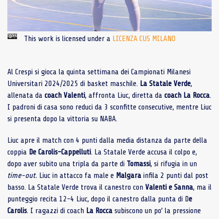
This work is licensed under a
LICENZA CUS MILANO
Al Crespi si gioca la quinta settimana dei Campionati Milanesi
Universitari 2024/2025 di basket maschile.
La Statale Verde
,
allenata da
coach Valenti
, affronta Liuc, diretta da
coach La Rocca
.
I padroni di casa sono reduci da 3 sconfitte consecutive, mentre Liuc
si presenta dopo la vittoria su NABA.
Liuc apre il match con 4 punti dalla media distanza da parte della
coppia
De Carolis-Cappelluti
. La Statale Verde accusa il colpo e,
dopo aver subito una tripla da parte di
Tomassi
, si rifugia in un
time-out.
Liuc in attacco fa male e
Malgara
infila 2 punti dal post
basso. La Statale Verde trova il canestro con
Valenti e Sanna
, ma il
punteggio recita 12-4 Liuc, dopo il canestro dalla punta di D
e
Carolis
. I ragazzi di coach
La Rocca
subiscono un po’ la pressione