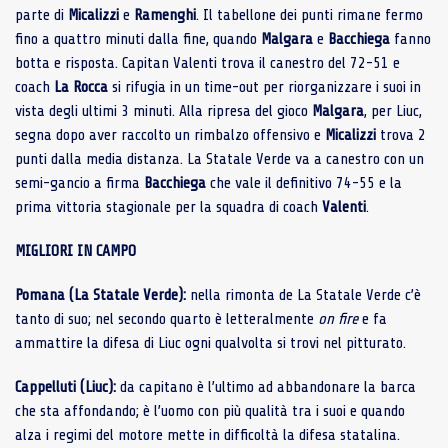
parte di
Micalizzi
e
Ramenghi
. Il tabellone dei punti rimane fermo
fino a quattro minuti dalla fine, quando
Malgara
e
Bacchiega
fanno
botta e risposta. Capitan Valenti trova il canestro del 72-51 e
coach
La Rocca
si rifugia in un time-out per riorganizzare i suoi in
vista degli ultimi 3 minuti. Alla ripresa del gioco
Malgara
, per Liuc,
segna dopo aver raccolto un rimbalzo offensivo e
Micalizzi
trova 2
punti dalla media distanza. La Statale Verde va a canestro con un
semi-gancio a firma
Bacchiega
che vale il definitivo 74-55 e la
prima vittoria stagionale per la squadra di coach
Valenti
.
MIGLIORI IN CAMPO
Pomana (La Statale Verde):
nella rimonta de La Statale Verde c’è
tanto di suo; nel secondo quarto è letteralmente
on fire
e fa
ammattire la difesa di Liuc ogni qualvolta si trovi nel pitturato.
Cappelluti (Liuc):
da capitano è l’ultimo ad abbandonare la barca
che sta affondando; è l’uomo con più qualità tra i suoi e quando
alza i regimi del motore mette in difficoltà la difesa statalina.