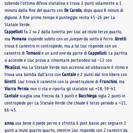
subendo l’ottima difesa statalina e trova 2 punti solamente a 1
minuto dalla fine del quarto con
De Carolis
, dopo quasi 8 minuti di
digiuno. A fine primo tempo il punteggio recita 45-26 per La
Statale Verde.
Cappelluti
fa 2 su 2 dalla lunetta per Liuc ad inizio terzo quarto,
ma
Pomana
risponde subito con un
jumper
da sotto il ferro.
Girotti
trova il canestro in contropiede, ma a lui Liuc risponde con un
canestro di
Tomassi
e un a
nd one
da parte di
Cappelluti
. La partita
si accende e Liuc prova a rimontare portandosi sul -12 con
Micalizzi
, ma La Statale Verde non accenna ad abbassare il ritmo e
trova una bomba dall’arco con
Cantale
e 2 punti dal tiro libero con
Girotti
. Liuc trova il canestro con la penetrazione di
Franchini
, ma
Viarra Pernia
non ci sta e riporta gli statalini sul +18, 59-41.
Cantale
scaglia una freccia da 3 punti e
Bacchiega
sigla 2 punti in
contropiede per La Statale Verde che chiude il terzo periodo a +21,
66-45.
anna
usa bene il piede perno e sfrutta il post basso per segnare 2
punti a inizio quarto quarto, mentre Liuc risponde con 2 canestri da