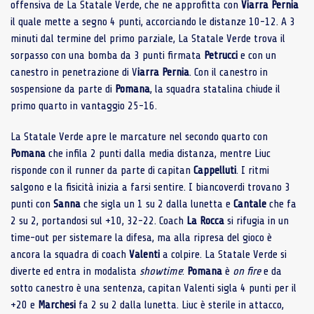
offensiva de La Statale Verde, che ne approfitta con
Viarra Pernia
il quale mette a segno 4 punti, accorciando le distanze 10-12. A 3
minuti dal termine del primo parziale, La Statale Verde trova il
sorpasso con una bomba da 3 punti firmata
Petrucci
e con un
canestro in penetrazione di V
iarra Pernia
. Con il canestro in
sospensione da parte di
Pomana
, la squadra statalina chiude il
primo quarto in vantaggio 25-16.
La Statale Verde apre le marcature nel secondo quarto con
Pomana
che infila 2 punti dalla media distanza, mentre Liuc
risponde con il runner da parte di capitan
Cappelluti
. I ritmi
salgono e la fisicità inizia a farsi sentire. I biancoverdi trovano 3
punti con
Sanna
che sigla un 1 su 2 dalla lunetta e
Cantale
che fa
2 su 2, portandosi sul +10, 32-22. Coach
La Rocca
si rifugia in un
time-out per sistemare la difesa, ma alla ripresa del gioco è
ancora la squadra di coach
Valenti
a colpire. La Statale Verde si
diverte ed entra in modalista
showtime
:
Pomana
è
on fire
e da
sotto canestro è una sentenza, capitan Valenti sigla 4 punti per il
+20 e
Marchesi
fa 2 su 2 dalla lunetta. Liuc è sterile in attacco,