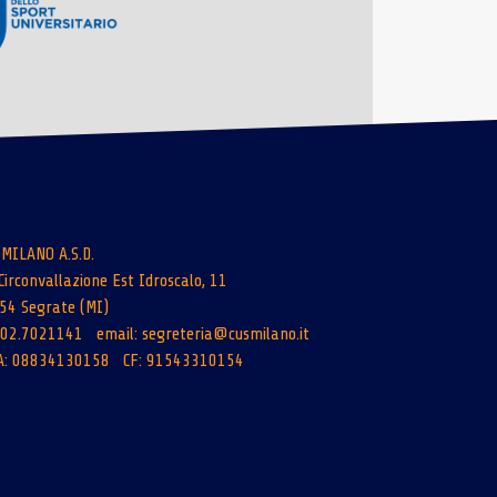
 MILANO A.S.D.
Circonvallazione Est Idroscalo, 11
54 Segrate (MI)
: 02.7021141 email:
segreteria@cusmilano.it
A: 08834130158 CF: 91543310154