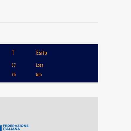
T
Esito
57
Loss
76
Win