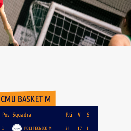
CMU BASKET M
Pos
Squadra
P.ti
V
S
1
POLITECNICO M
34
17
1