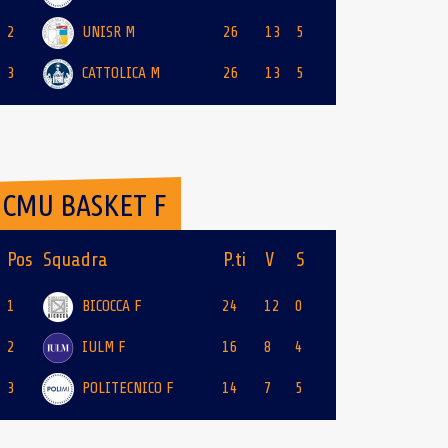
2
UNISR M
26
13
5
3
CATTOLICA M
26
13
5
CMU BASKET F
Pos
Squadra
P.ti
V
S
1
BICOCCA F
24
12
0
2
IULM F
16
8
4
3
POLITECNICO F
14
7
5