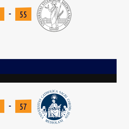
-
3
55
-
6
57