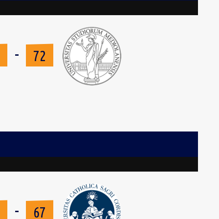
-
2
72
-
5
67