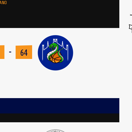
LANO
-
1
64