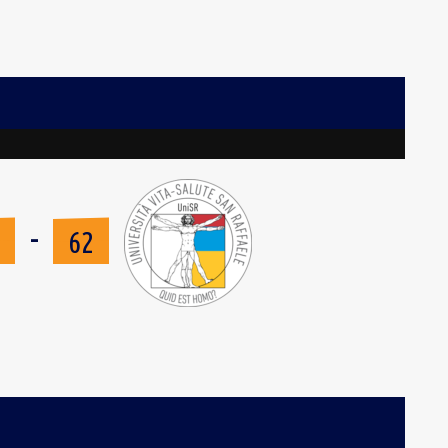
-
8
62