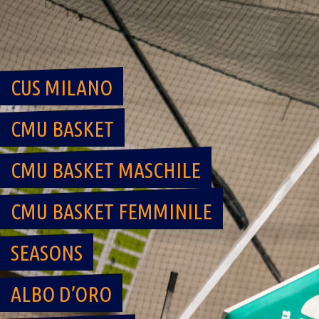
Skip
to
content
CUS MILANO
CMU BASKET
CMU BASKET MASCHILE
CMU BASKET FEMMINILE
SEASONS
ALBO D’ORO