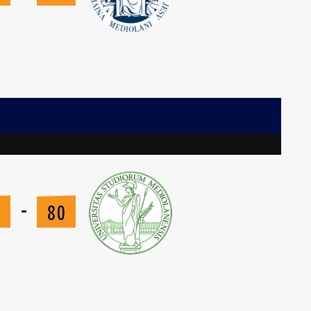
-
2
80