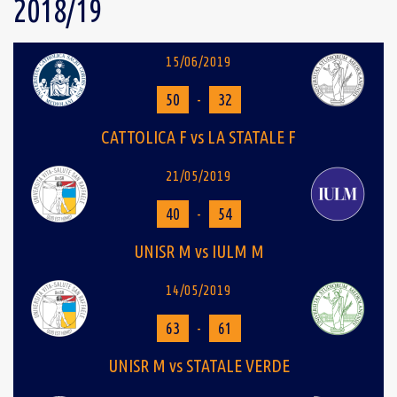
2018/19
15/06/2019
50
-
32
CATTOLICA F vs LA STATALE F
21/05/2019
40
-
54
UNISR M vs IULM M
14/05/2019
63
-
61
UNISR M vs STATALE VERDE