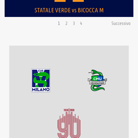
STATALE VERDE vs BICOCCA M
1
2
3
4
Successivo