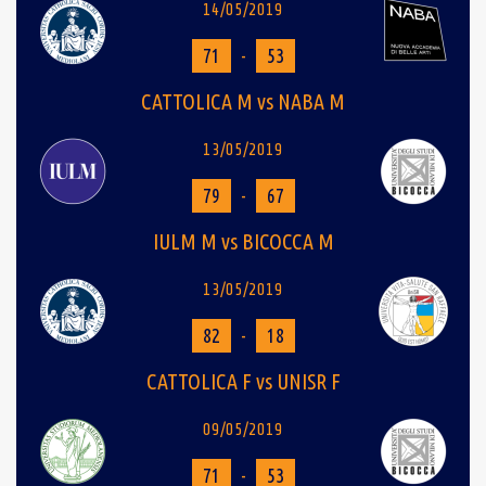
14/05/2019
71
-
53
CATTOLICA M vs NABA M
13/05/2019
79
-
67
IULM M vs BICOCCA M
13/05/2019
82
-
18
CATTOLICA F vs UNISR F
09/05/2019
71
-
53