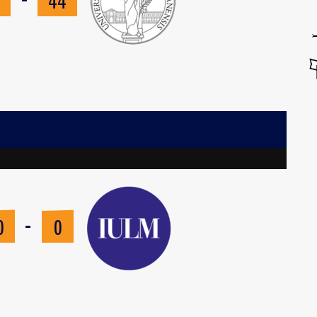
7
44
-
0
0