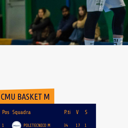
CMU BASKET M
Pos
Squadra
P.ti
V
S
1
POLITECNICO M
34
17
1