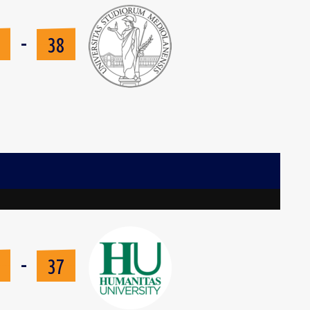
-
4
38
-
0
37