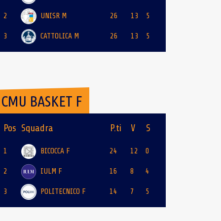
2
UNISR M
26
13
5
3
CATTOLICA M
26
13
5
CMU BASKET F
Pos
Squadra
P.ti
V
S
1
BICOCCA F
24
12
0
2
IULM F
16
8
4
3
POLITECNICO F
14
7
5