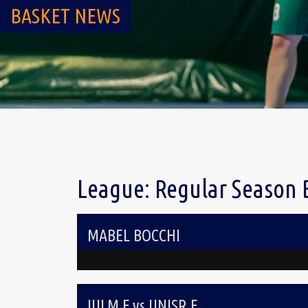
BASKET NEWS
League:
Regular Season 
MABEL BOCCHI
IULM F vs UNISR F