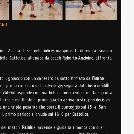
LANO
me 2 della classe nell’undicesima giornata di regular season
inile.
Cattolica
, allenata da coach
Roberto Anzivino
, affronta
to il ghiaccio con un canestro da sotto firmato da
Pisano
.
 il primo canestro dal mid-range, seguita dal libero di
Galli
 e
Valerio
risponde con una bella penetrazione, ma la squadra
l’arco e nel finale di primo quarto arriva lo strappo decisivo.
la una tripla pesante che porta il punteggio sul 15-4.
San
 il primo periodo si chiude sul 16-6 per
Cattolica
.
a del match.
Rainis
si accende e guida la rimonta con due