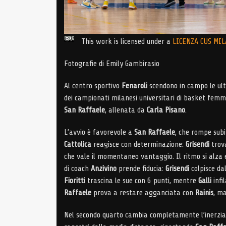
This work is licensed under a
LICENZA CUS MI
Fotografie di Emily Gambirasio
Al centro sportivo
Fenaroli
scendono in campo le ulti
dei campionati milanesi universitari di basket femm
San Raffaele
, allenata da
Carla Pisano
.
L’avvio è favorevole a
San Raffaele
, che rompe subi
Cattolica
reagisce con determinazione:
Grisendi
trova
che vale il momentaneo vantaggio. Il ritmo si alza
di coach
Anzivino
prende fiducia:
Grisendi
colpisce dal
Fioritti
trascina le sue con 6 punti, mentre
Galli
infi
Raffaele
prova a restare agganciata con
Rainis
, ma
Nel secondo quarto cambia completamente l’inerzi