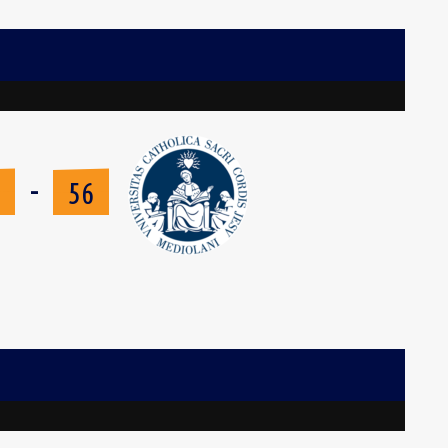
-
8
56